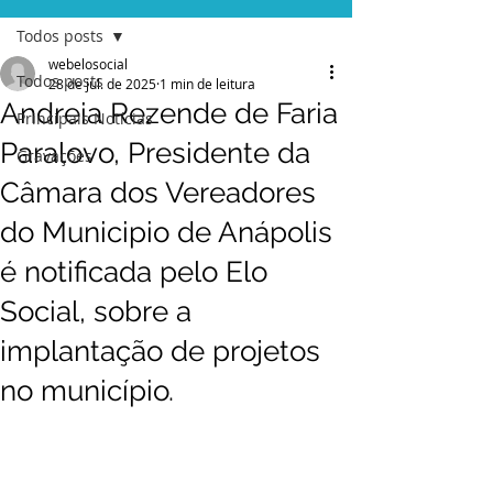
Todos posts
webelosocial
Todos posts
28 de jul. de 2025
1 min de leitura
Andreia Rezende de Faria
Principais Notícias
Paralovo, Presidente da
Gravações
Câmara dos Vereadores
do Municipio de Anápolis
é notificada pelo Elo
Social, sobre a
implantação de projetos
no município.