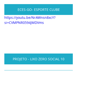
ECES-GO- ESPORTE CLUBE
https://youtu.be/NrAWnsn8xcY?
si=CVMPNR0594JMDVms
PROJETO - LIXO ZERO SOCIAL 10
PROJETO - SOCIAL DO CIDADÃO
PROJETO DE CURSOS VIVENCIAIS