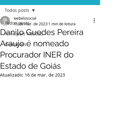
Todos posts
webelosocial
Todos posts
15 de mar. de 2023
1 min de leitura
Danilo Guedes Pereira
Principais Notícias
Araujo é nomeado
Gravações
Procurador INER do
Estado de Goiás
Atualizado:
16 de mar. de 2023