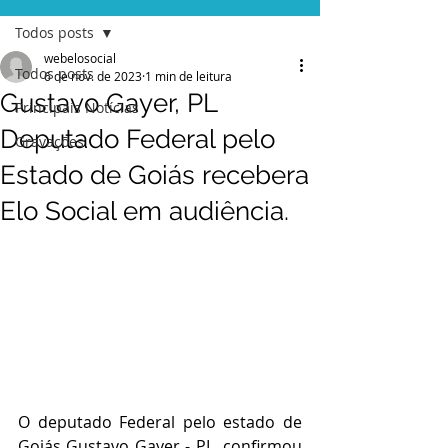
Todos posts
webelosocial
Todos posts
6 de nov. de 2023
1 min de leitura
Gustavo Gayer, PL
Principais Notícias
Deputado Federal pelo
Gravações
Estado de Goiás recebera
Elo Social em audiência.
O deputado Federal pelo estado de 
Goiás Gustavo Gayer - PL, confirmou 