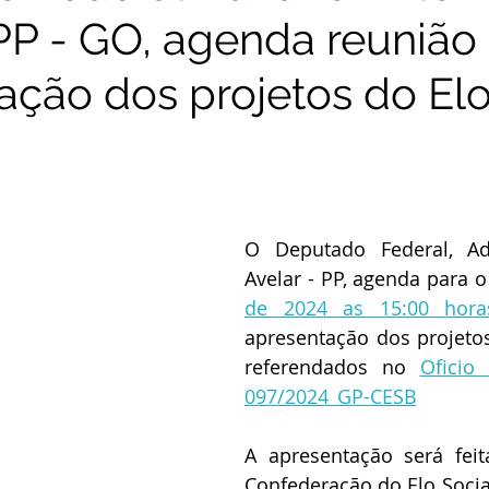
 PP - GO, agenda reunião
ação dos projetos do El
O Deputado Federal, Adr
Avelar - PP, agenda para o
de 2024 as 15:00 hora
apresentação dos projetos 
referendados no 
Oficio 
097/2024 GP-CESB
otifica
GP-CESB
,
A apresentação será feit
Confederação do Elo Social