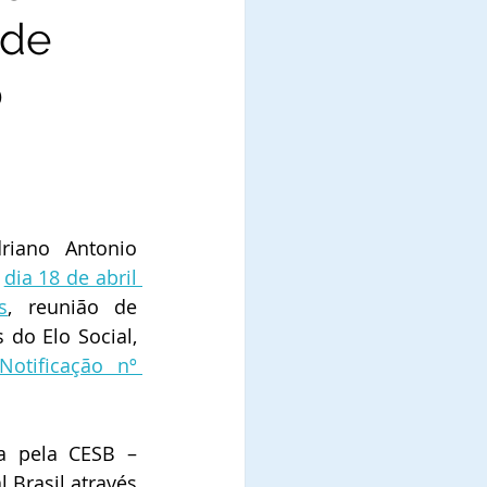
 de
o
iano Antonio 
 
dia 18 de abril 
s
, reunião de 
do Elo Social, 
Notificação nº 
ção nº 106/2024 
a pela CESB – 
 Brasil através 