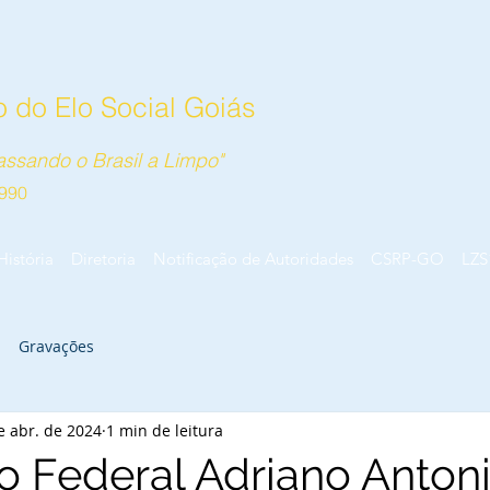
 do Elo Social Goiás
ssando o Brasil a Limpo"
990
História
Diretoria
Notificação de Autoridades
CSRP-GO
LZS
Gravações
e abr. de 2024
1 min de leitura
 Federal Adriano Anton