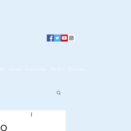
10
Social
Comissões
TV Elo
Contato
io