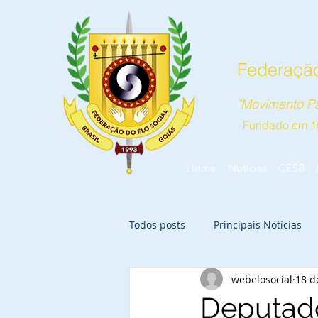
Federação
"Movimento Pa
Fundado em 1
Home
Notícias
CESB
Todos posts
Principais Notícias
webelosocial
18 d
Deputado