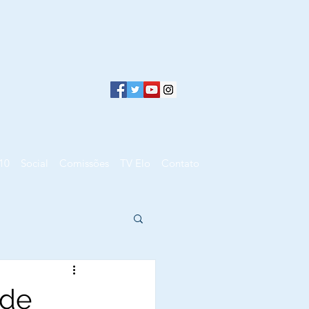
10
Social
Comissões
TV Elo
Contato
 de