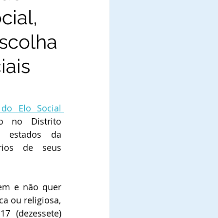
cial,
scolha
iais
do Elo Social 
 no Distrito 
 estados da 
rios de seus 
em e não quer 
ter nenhuma ligação politica ou religiosa, 
17 (dezessete) 