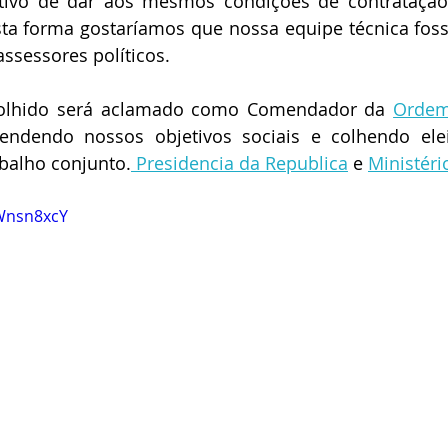
tivo de dar aos mesmos condições de contratação 
esta forma gostaríamos que nossa equipe técnica foss
assessores políticos.
colhido será aclamado como Comendador da 
Ordem
endendo nossos objetivos sociais e colhendo elei
balho conjunto.
 Presidencia da Republica
 e 
Ministéri
AWnsn8xcY