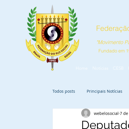
Federação
"Movimento Pa
Fundado em 1
Home
Notícias
CESB
Todos posts
Principais Notícias
webelosocial
7 de
Deputado