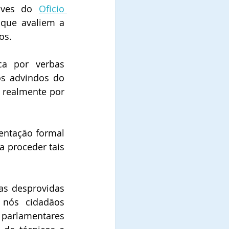
aves do 
Oficio 
 que avaliem a 
os.
a por verbas 
s advindos do 
 realmente por 
entação formal 
 proceder tais 
s desprovidas 
nós cidadãos 
arlamentares 