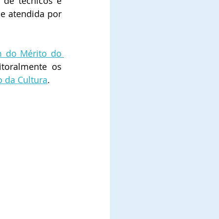
de técnicos e 
e atendida por 
 do Mérito do 
toralmente os 
o da Cultura
.