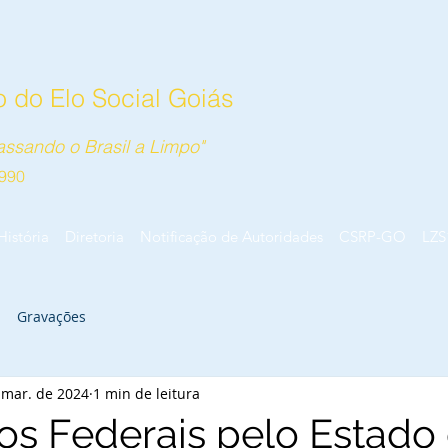
 do Elo Social Goiás
ssando o Brasil a Limpo"
990
História
Diretoria
Notificação de Autoridades
CSRP-GO
LZS
Gravações
 mar. de 2024
1 min de leitura
s Federais pelo Estado