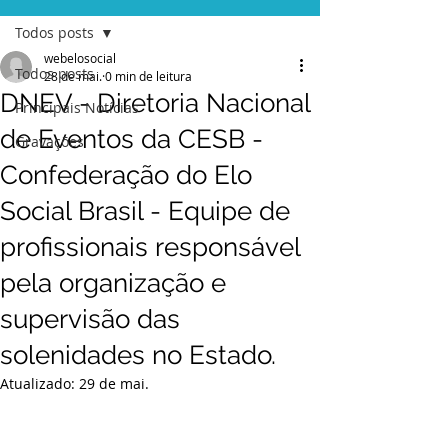
Todos posts
webelosocial
Todos posts
28 de mai.
0 min de leitura
DNEV - Diretoria Nacional
Principais Notícias
de Eventos da CESB -
Gravações
Confederação do Elo
Social Brasil - Equipe de
profissionais responsável
pela organização e
supervisão das
solenidades no Estado.
Atualizado:
29 de mai.