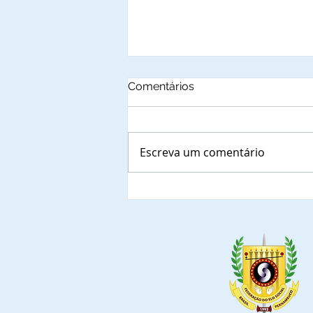
Comentários
Escreva um comentário
Luziânia, Municipio de do
Estado de Goiás é o
primeiro dos 20 municípios
que receberão sedes físicas
do Projeto Social do
Cidadão a realizar
solenidade de Comendas
da Ordem do Mérito do Elo
Social.