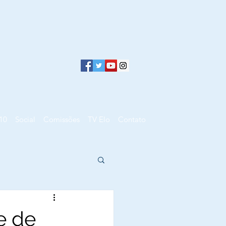
10
Social
Comissões
TV Elo
Contato
e de