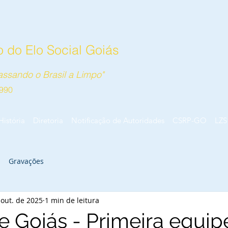
 do Elo Social Goiás
ssando o Brasil a Limpo"
990
História
Diretoria
Notificação de Autoridades
CSRP-GO
LZS
Gravações
 out. de 2025
1 min de leitura
e Goiás - Primeira equip