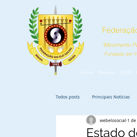
Federação
"Movimento Pa
Fundado em 1
Home
Notícias
CESB
Todos posts
Principais Notícias
webelosocial
1 de
Estado d