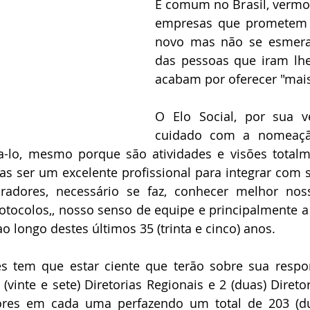
É comum no Brasil, vermos 
empresas que prometem t
novo mas não se esmera
das pessoas que iram lhe
acabam por oferecer "mai
O Elo Social, por sua v
cuidado com a nomeação
a-lo, mesmo porque são atividades e visões totalme
s ser um excelente profissional para integrar com 
radores, necessário se faz, conhecer melhor nossa
otocolos,, nosso senso de equipe e principalmente a 
 longo destes últimos 35 (trinta e cinco) anos.  
es tem que estar ciente que terão sobre sua respon
(vinte e sete) Diretorias Regionais e 2 (duas) Diretor
tores em cada uma perfazendo um total de 203 (duz