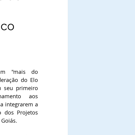
ico
om "mais do 
ração do Elo 
u seu primeiro 
namento aos 
a integrarem a 
 dos Projetos 
 Goiás.