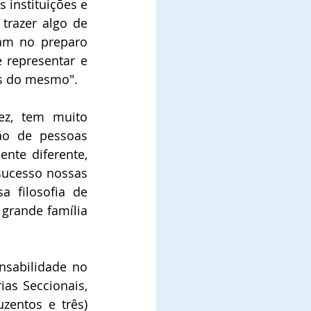
instituições e 
razer algo de 
m no preparo 
 representar e 
s do mesmo".
ez, tem muito 
 de pessoas  
nte diferente, 
sucesso nossas 
 filosofia de 
grande família 
sabilidade no 
ias Seccionais, 
entos e três) 