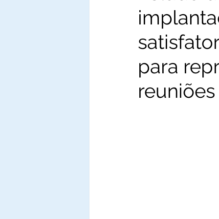
implanta
satisfato
para rep
reuniões