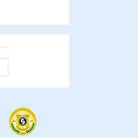
s Ferreira Pires Bueno
as Kitão), vereador pelo
cipio de Goiânia e
endador da Ordem do
al agenda
ião com a CES -
eração do Elo Social
l