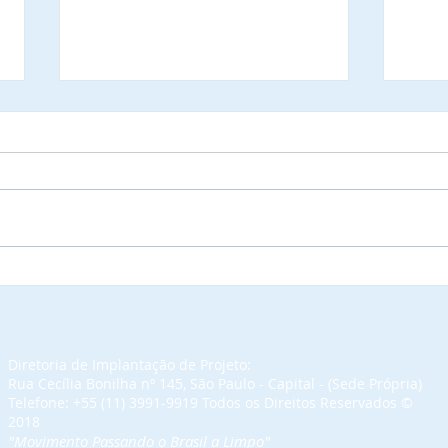
Autoridades municipais do
Luca
Estado de Goiás, que já
(Luc
confirmaram a presença
Muni
nas solenidades de outorga
Com
de Títulos de
Mérito do Elo Soci
Diretoria de Implantação de Projeto:
Comendadores e
reun
Rua Cecília Bonilha nº 145, São Paulo - Capital - (Sede Própria)
Embaixadoras da Ordem do
Confed
Telefone: +55 (11) 3991-9919 Todos os Direitos Reservados​ ©
2018
Mérito do Elo Social e jantar
Brasi
"Movimento Passando o Brasil a Limpo"
solene.