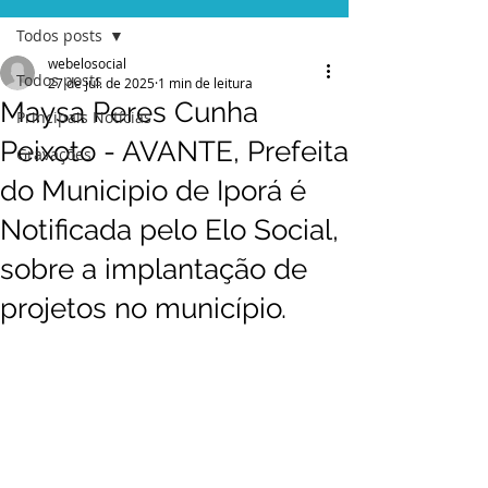
Todos posts
webelosocial
Todos posts
27 de jul. de 2025
1 min de leitura
Maysa Peres Cunha
Principais Notícias
Peixoto - AVANTE, Prefeita
Gravações
do Municipio de Iporá é
Notificada pelo Elo Social,
sobre a implantação de
projetos no município.