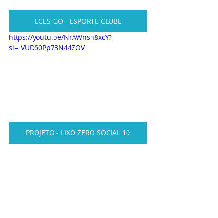
ECES-GO - ESPORTE CLUBE
https://youtu.be/NrAWnsn8xcY?
si=_VUD50Pp73N44ZOV
PROJETO - LIXO ZERO SOCIAL 10
PROJETO - SOCIAL DO CIDADÃO
PROJETO DE CURSOS VIVENCIAIS