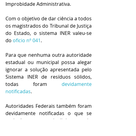
Improbidade Administrativa.
Com o objetivo de dar ciência a todos 
os magistrados do Tribunal de Justiça 
do Estado, o sistema INER valeu-se 
do 
oficio nº 04
1
.
Para que nenhuma outra autoridade 
estadual ou municipal possa alegar 
ignorar a solução apresentada pelo 
Sistema INER de resíduos sólidos, 
todas foram 
devidamente 
notificadas
.
Autoridades Federais também foram 
devidamente notificadas o que se 
poderá contatar pelo link a seguir: 
https://www.institutoiner.org.br/notif
icacao-de-autoridades