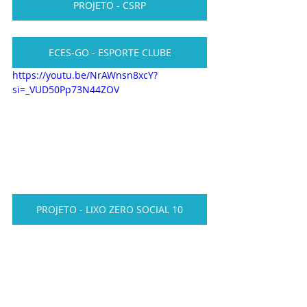
PROJETO - CSRP
ECES-GO - ESPORTE CLUBE
https://youtu.be/NrAWnsn8xcY?
si=_VUD50Pp73N44ZOV
PROJETO - LIXO ZERO SOCIAL 10
PROJETO - SOCIAL DO CIDADÃO
PROJETO DE CURSOS VIVENCIAIS