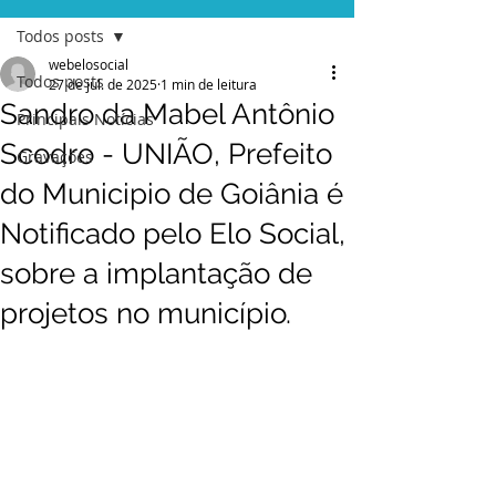
Todos posts
webelosocial
Todos posts
27 de jul. de 2025
1 min de leitura
Sandro da Mabel Antônio
Principais Notícias
Scodro - UNIÃO, Prefeito
Gravações
do Municipio de Goiânia é
Notificado pelo Elo Social,
sobre a implantação de
projetos no município.