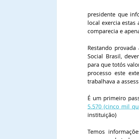
presidente que inf
local exercia estas
comparecia e apena
Restando provada a
Social Brasil, dev
para que totós valo
processo este ext
trabalhava a assess
É um primeiro pas
5.570 (cinco mil qu
instituição)
Temos informações