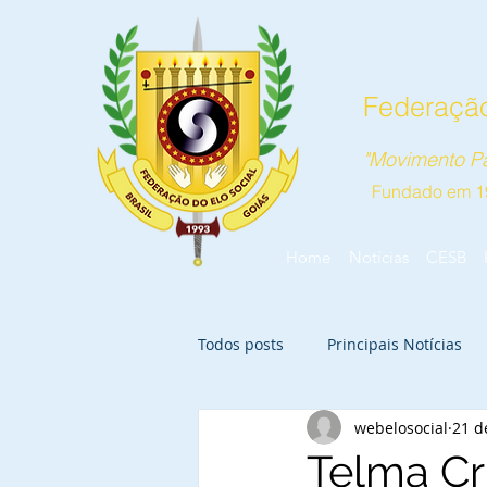
Federação
"Movimento Pa
Fundado em 1
Home
Notícias
CESB
Todos posts
Principais Notícias
webelosocial
21 d
Telma Cr