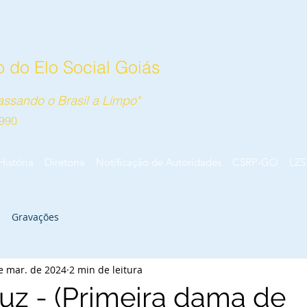
 do Elo Social Goiás
ssando o Brasil a Limpo"
990
História
Diretoria
Notificação de Autoridades
CSRP-GO
LZS
Gravações
e mar. de 2024
2 min de leitura
uz - (Primeira dama de