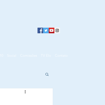
10
Social
Comissões
TV Elo
Contato