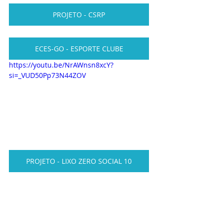
PROJETO - CSRP
ECES-GO - ESPORTE CLUBE
https://youtu.be/NrAWnsn8xcY?
si=_VUD50Pp73N44ZOV
PROJETO - LIXO ZERO SOCIAL 10
PROJETO - SOCIAL DO CIDADÃO