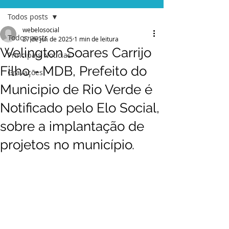
Todos posts
webelosocial
Todos posts
27 de jul. de 2025
1 min de leitura
Welington Soares Carrijo
Principais Notícias
Filho - MDB, Prefeito do
Gravações
Municipio de Rio Verde é
Notificado pelo Elo Social,
sobre a implantação de
projetos no município.